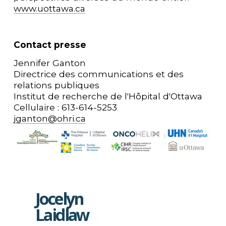
www.uottawa.ca
Contact presse
Jennifer Ganton
Directrice des communications et des 
relations publiques
Institut de recherche de l'Hôpital d'Ottawa
Cellulaire : 613-614-5253
jganton@ohri.ca
Jocelyn
P
r
Laidlaw
é