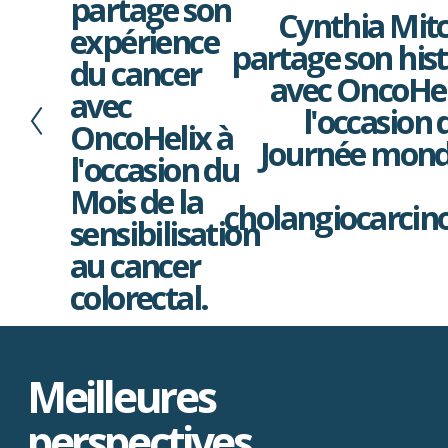
partage son
c
Cynthia Mitc
S
é
expérience
u
partage son hist
d
du cancer
i
e
avec OncoHel
v
n
avec
a
l'occasion 
t
OncoHelix à
n
Journée mond
t
l'occasion du
Mois de la
cholangiocarci
sensibilisation
au cancer
colorectal.
Meilleures 
perspectives.